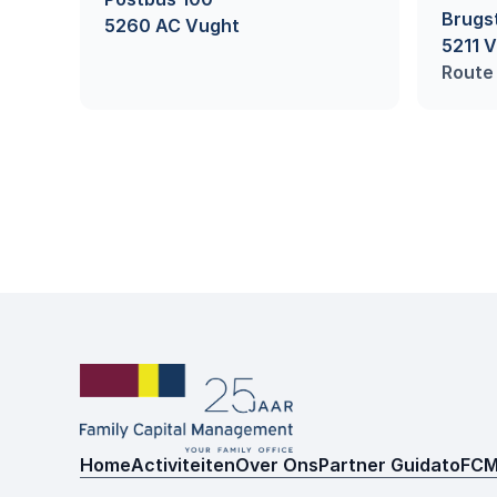
Brugst
5260 AC Vught
5211 
Route 
Home
Activiteiten
Over Ons
Partner Guidato
FCM
Home
Activiteiten
Over Ons
Partner Guidato
FCM