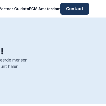
Contact
Partner Guidato
FCM Amsterdam
Partner Guidato
FCM Amsterdam
!
neerde mensen 
kunt halen.