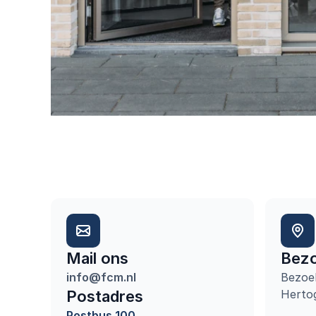
Mail ons
Bezo
info@fcm.nl
Bezoek
Postadres
Herto
Postbus 100