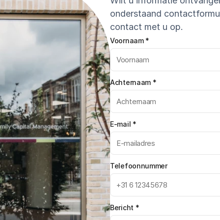
Wilt u informatie ontvange
onderstaand contactformuli
contact met u op. 
Voornaam
*
Achternaam
*
E-mail
*
Telefoonnummer
Bericht
*