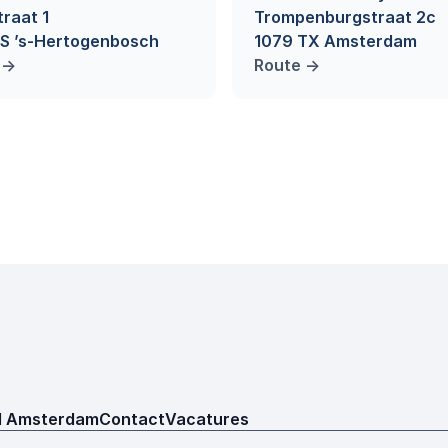
raat 1
Trompenburgstraat 2c
VS ’s-Hertogenbosch
1079 TX Amsterdam
->
Route ->
 Amsterdam
Contact
Vacatures
 Amsterdam
Contact
Vacatures