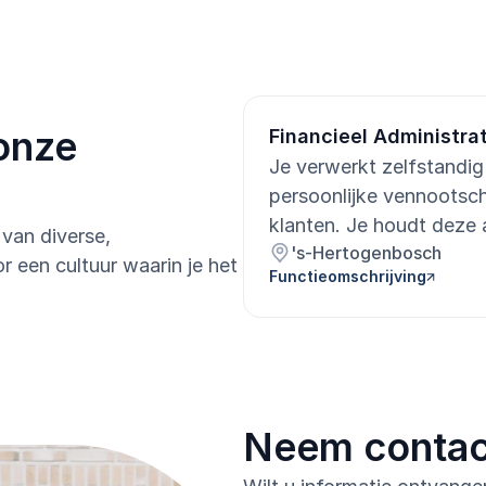
onze 
Je verwerkt zelfstandig 
persoonlijke vennootsch
klanten. Je houdt deze a
van diverse, 
's-Hertogenbosch
eventuele onjuistheden
 een cultuur waarin je het 
Functieomschrijving
verantwoordelijk voor d
Daarnaast bereid je btw
accountant voor. Je d
cliënten, wat het werk 
Neem contac