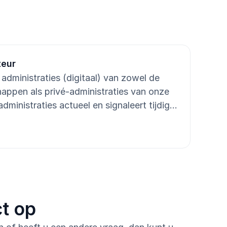
administraties (digitaal) van zowel de
appen als privé-administraties van onze
dministraties actueel en signaleert tijdig
 of ontbrekende gegevens. Ook ben je
ebiteuren- en crediteurenbeheer.
-aangiftes en het jaarwerk voor de
oet de boekhouding voor meerdere
gevarieerd maakt.
t op